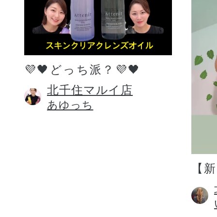
💜🖤どっち派？💜🖤
北千住マルイ店
あゆっち
【