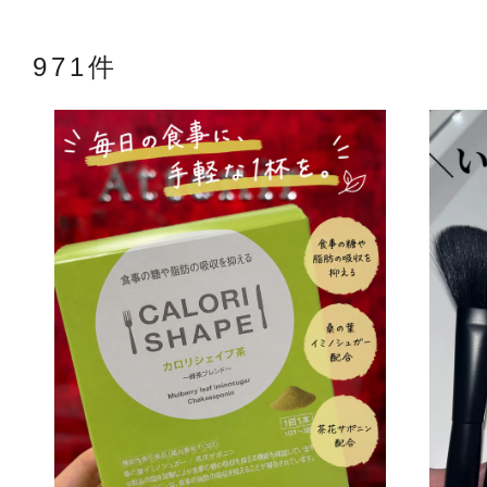
971件
アテニアの「
お友達紹介サ