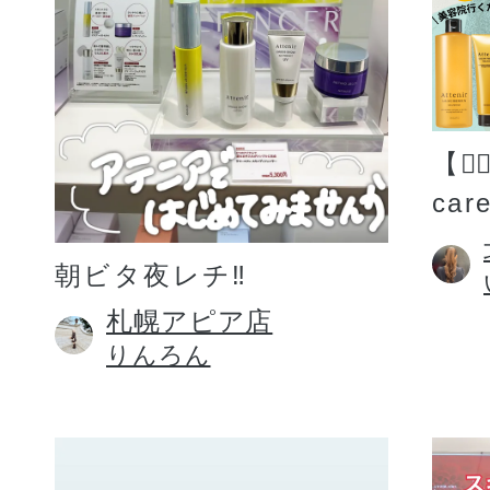
【💆
car
朝ビタ夜レチ‼️
札幌アピア店
りんろん