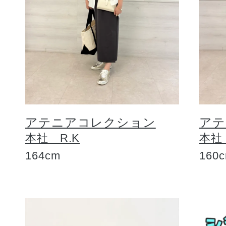
アテニアコレクション
アテ
本社 R.K
本社
164cm
160