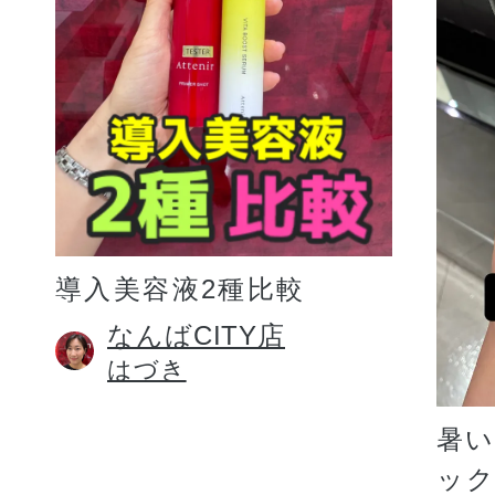
プリマモイスト
導入美容液2種比較
スキンクリア
なんばCITY店
はづき
クレンズオイル
暑
ッ