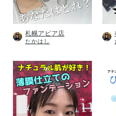
札幌アピア店
健康食品／サプリ
たかはし
ファッション