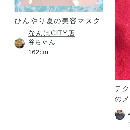
ひんやり夏の美容マスク
なんばCITY店
谷ちゃん
162cm
テ
の