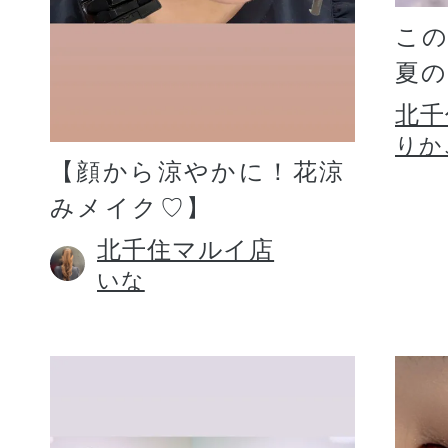
こ
夏
北千
りか
【顔から涼やかに！花涼
みメイク♡】
北千住マルイ店
いな