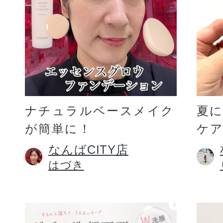
ギフト
ご利用ガイド
ナチュラルベースメイク
夏
が簡単に！
ケア
よくあるご質問
なんばCITY店
はづき