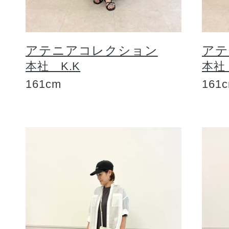
アテニアコレクション
アテ
本社 K.K
本社
161cm
161