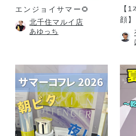
【1
エンジョイサマー🌻
顔】
北千住マルイ店
あゆっち