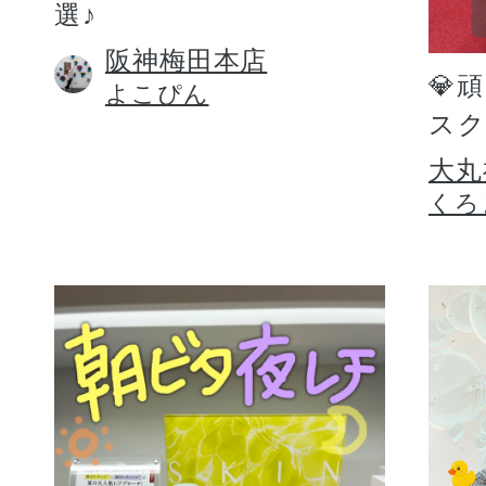
選♪
阪神梅田本店
💎
よこぴん
スク
大丸
くろ