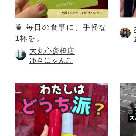
定期お届けサ
🍵 毎日の食事に、手軽な
1杯を。
スキンケア人気ライン
大丸心斎橋店
ゆきにゃんこ
ドレススノー
ドレスリフト