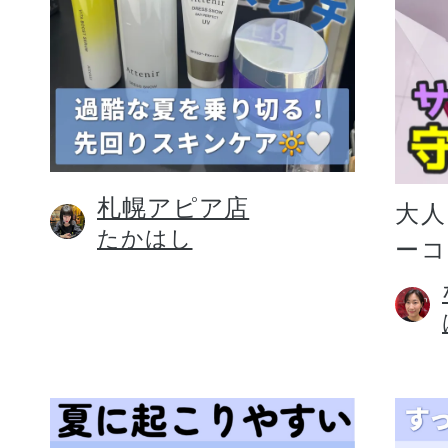
札幌アピア店
大人
たかはし
ー