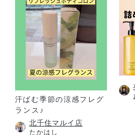
汗ばむ季節の涼感フレグ
ランス♪
北千住マルイ店
たかはし