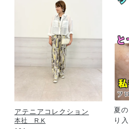
夏
アテニアコレクション
り
本社 R.K