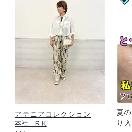
夏
アテニアコレクション
り
本社 R.K