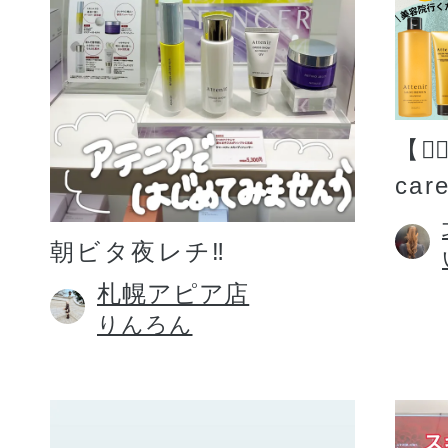
【💆
car
朝ビタ夜レチ‼️
札幌アピア店
りんろん