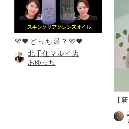
💜🖤どっち派？💜🖤
北千住マルイ店
あゆっち
【