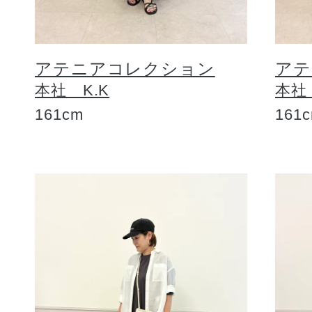
アテニアコレクション
アテ
本社 K.K
本社
161cm
161