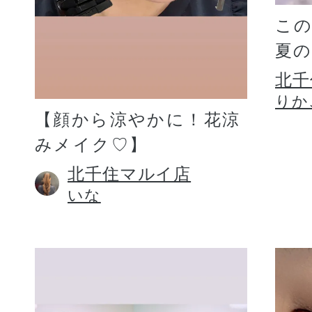
こ
夏
北千
りか
【顔から涼やかに！花涼
みメイク♡】
北千住マルイ店
いな