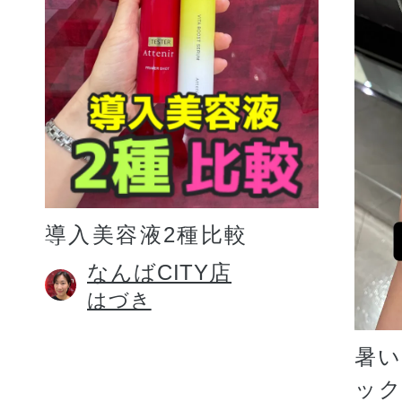
プリマモイスト
導入美容液2種比較
スキンクリア
なんばCITY店
はづき
クレンズオイル
暑
ッ