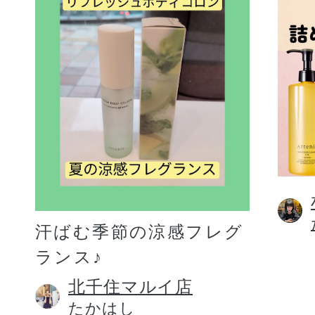
汗ばむ季節の涼感フレグ
ランス♪
北千住マルイ店
たかはし