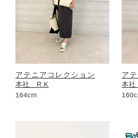
アテニアコレクション
アテ
本社 R.K
本社
164cm
160