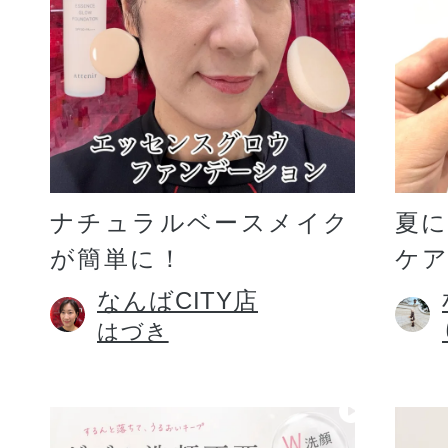
ギフト
ご利用ガイド
ナチュラルベースメイク
夏
が簡単に！
ケア
よくあるご質問
なんばCITY店
はづき