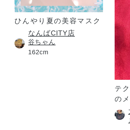
ひんやり夏の美容マスク
なんばCITY店
谷ちゃん
162cm
テ
の