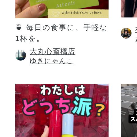
定期お届けサ
🍵 毎日の食事に、手軽な
1杯を。
スキンケア人気ライン
大丸心斎橋店
ゆきにゃんこ
ドレススノー
ドレスリフト