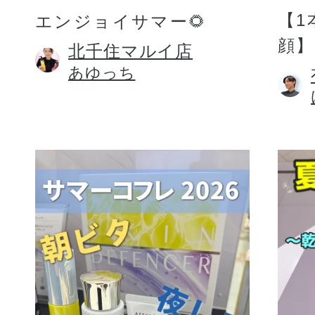
【1
エンジョイサマー🌻
顔】
北千住マルイ店
あゆっち