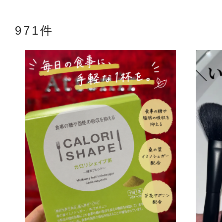
971件
アテニアの「
お友達紹介サ