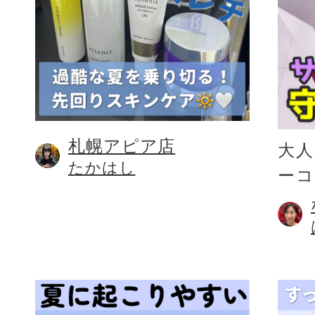
札幌アピア店
大人
たかはし
ー