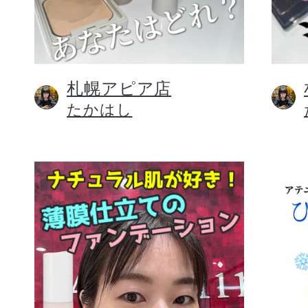
札幌アピア店
健康食品／サプリ
たかはし
ファッション