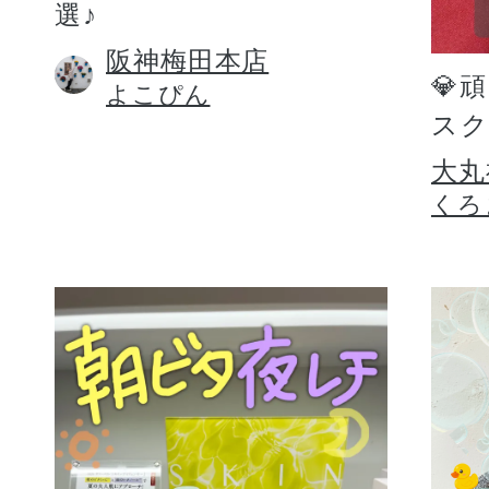
選♪
阪神梅田本店
💎
よこぴん
スク
大丸
くろ