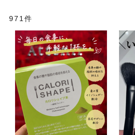
971件
アテニアの「
お友達紹介サ