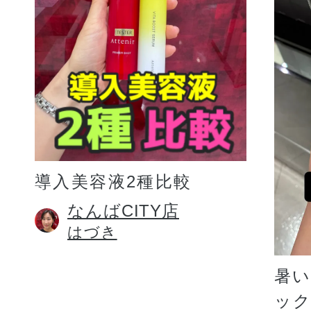
プリマモイスト
導入美容液2種比較
スキンクリア
なんばCITY店
はづき
クレンズオイル
暑
ッ