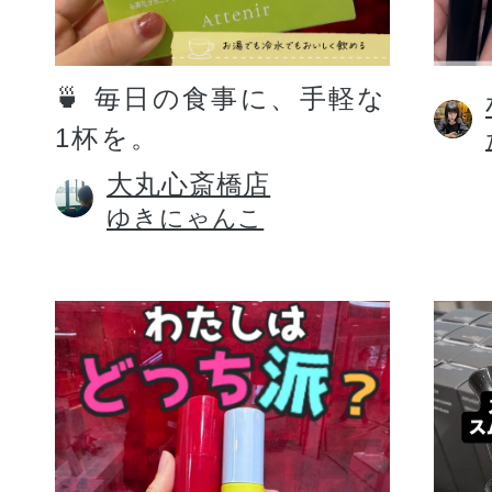
定期お届けサ
🍵 毎日の食事に、手軽な
1杯を。
スキンケア人気ライン
大丸心斎橋店
ゆきにゃんこ
ドレススノー
ドレスリフト