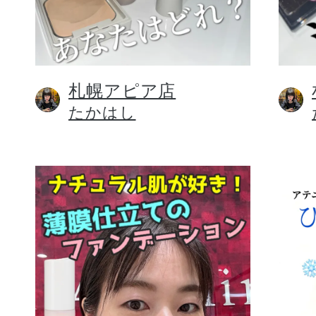
札幌アピア店
健康食品／サプリ
たかはし
ファッション