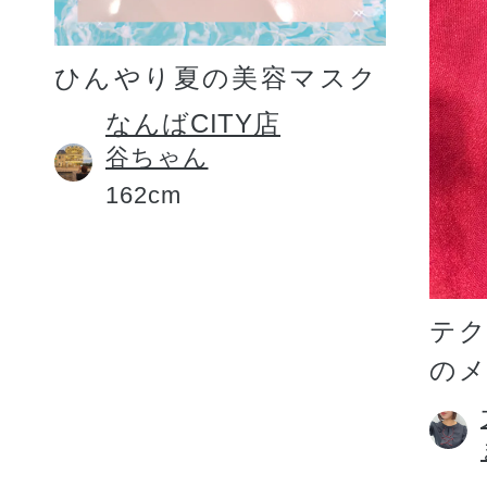
ひんやり夏の美容マスク
なんばCITY店
谷ちゃん
162cm
テ
の