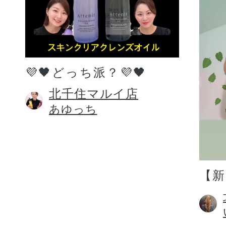
💜🖤どっち派？💜🖤
北千住マルイ店
あゆっち
【