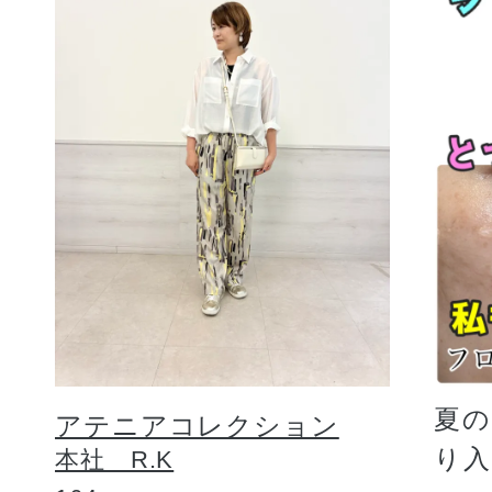
夏
アテニアコレクション
り
本社 R.K