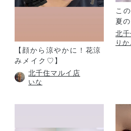
こ
夏
北千
りか
【顔から涼やかに！花涼
みメイク♡】
北千住マルイ店
いな