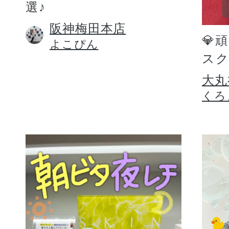
選♪
阪神梅田本店
💎
よこぴん
スク
大丸
くろ