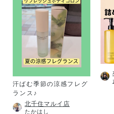
汗ばむ季節の涼感フレグ
ランス♪
北千住マルイ店
たかはし