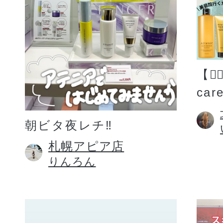
【💆
car
朝ビタ夜レチ‼️
札幌アピア店
りんろん