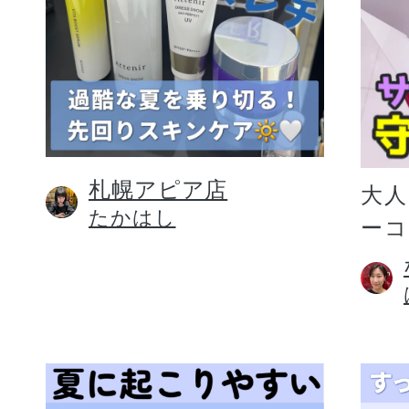
札幌アピア店
大人
たかはし
ー