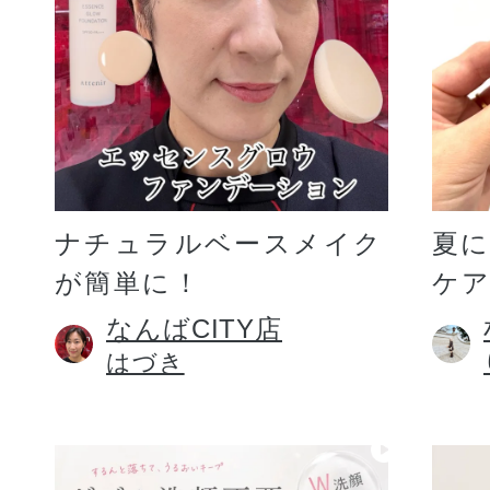
ギフト
ご利用ガイド
ナチュラルベースメイク
夏
が簡単に！
ケア
よくあるご質問
なんばCITY店
はづき