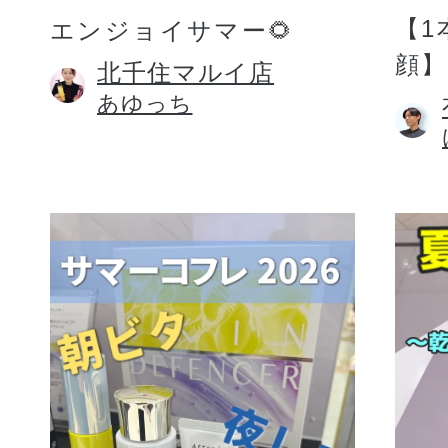
【1
エンジョイサマー🌻
顔】
北千住マルイ店
あゆっち