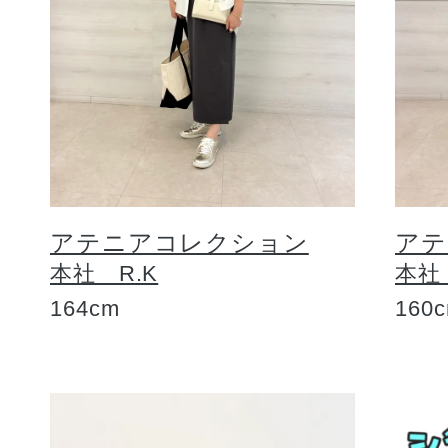
アテニアコレクション
アテ
本社 R.K
本社
164cm
160