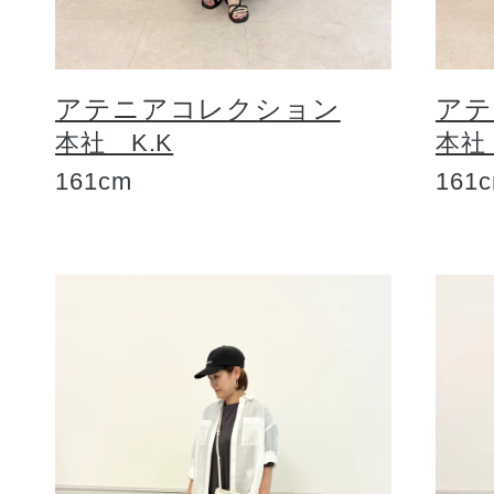
アテニアコレクション
アテ
本社 K.K
本社
161cm
161