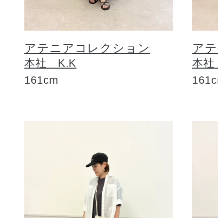
アテニアコレクション
アテ
本社 K.K
本社
161cm
161