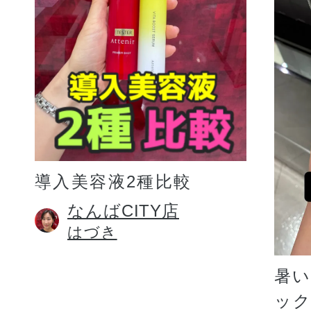
プリマモイスト
導入美容液2種比較
スキンクリア
なんばCITY店
はづき
クレンズオイル
暑
ッ