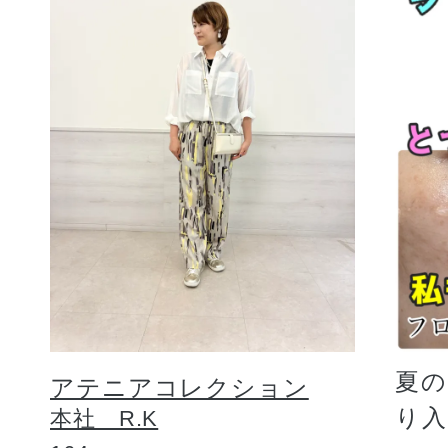
夏
アテニアコレクション
り
本社 R.K