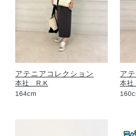
アテニアコレクション
アテ
本社 R.K
本社
164cm
160