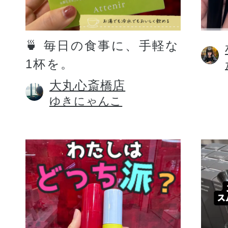
定期お届けサ
🍵 毎日の食事に、手軽な
1杯を。
スキンケア人気ライン
大丸心斎橋店
ゆきにゃんこ
ドレススノー
ドレスリフト