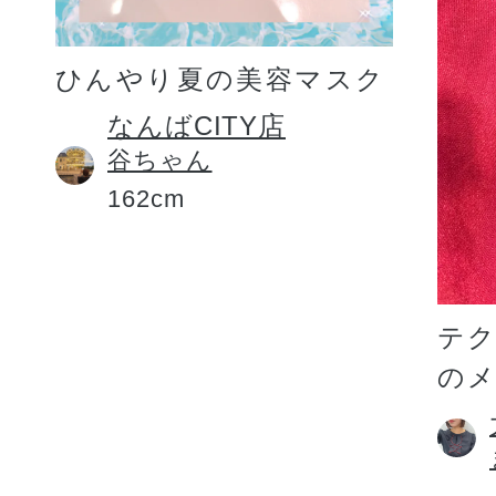
ひんやり夏の美容マスク
なんばCITY店
谷ちゃん
162cm
テ
の