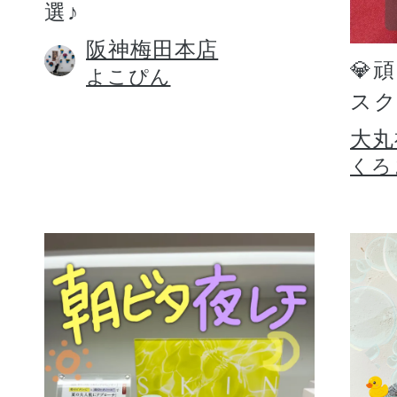
選♪
阪神梅田本店
💎
よこぴん
スク
大丸
くろ