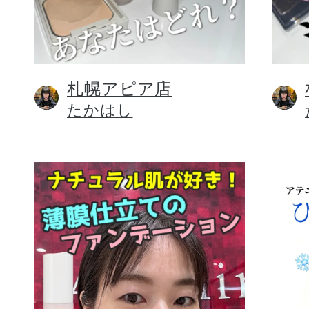
札幌アピア店
健康食品／サプリ
たかはし
ファッション