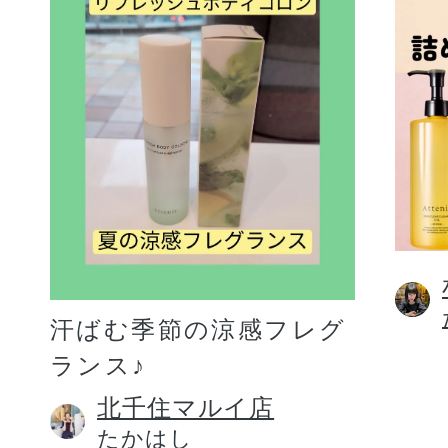
汗ばむ季節の涼感フレグ
ランス♪
北千住マルイ店
たかはし