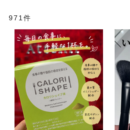
971件
アテニアの「
お友達紹介サ