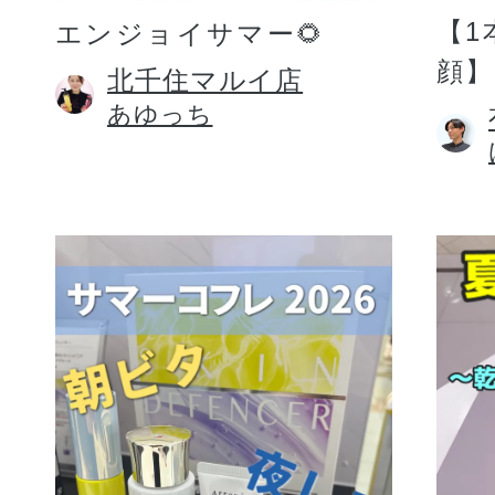
【1
エンジョイサマー🌻
顔】
北千住マルイ店
あゆっち