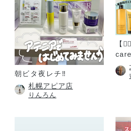
【💆
car
朝ビタ夜レチ‼️
札幌アピア店
りんろん