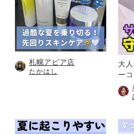
札幌アピア店
大人
たかはし
ー