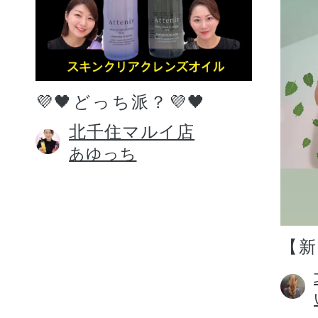
💜🖤どっち派？💜🖤
北千住マルイ店
あゆっち
【