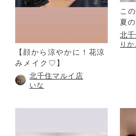
こ
夏
北千
りか
【顔から涼やかに！花涼
みメイク♡】
北千住マルイ店
いな