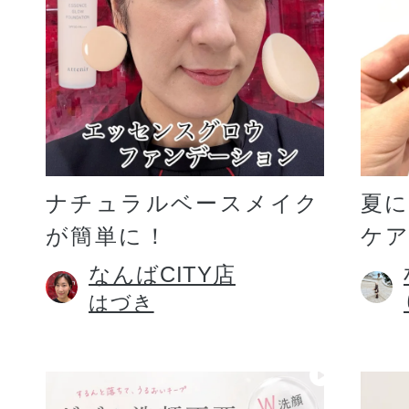
ギフト
ご利用ガイド
ナチュラルベースメイク
夏
が簡単に！
ケア
よくあるご質問
なんばCITY店
はづき