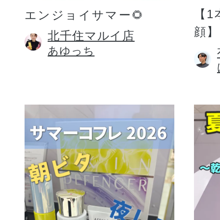
【1
エンジョイサマー🌻
顔】
北千住マルイ店
あゆっち