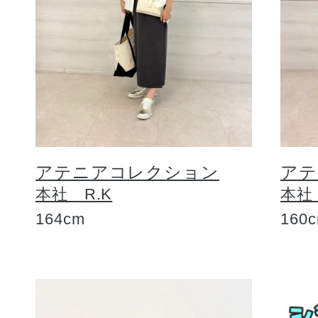
アテニアコレクション
アテ
本社 R.K
本社
164cm
160