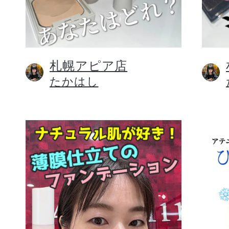
札幌アピア店
健康食品／サプリ
たかはし
ファッション