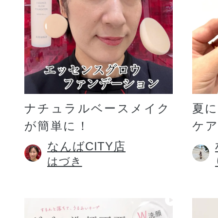
ギフト
ご利用ガイド
ナチュラルベースメイク
夏
が簡単に！
ケア
よくあるご質問
なんばCITY店
はづき