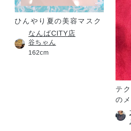
ひんやり夏の美容マスク
なんばCITY店
谷ちゃん
162cm
テ
の