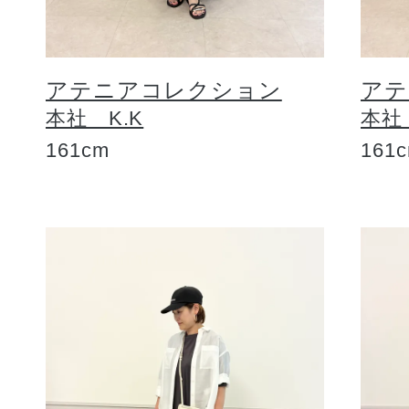
アテニアコレクション
アテ
本社 K.K
本社
161cm
161