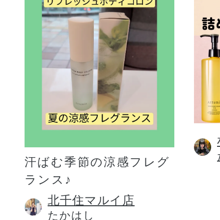
汗ばむ季節の涼感フレグ
ランス♪
北千住マルイ店
たかはし