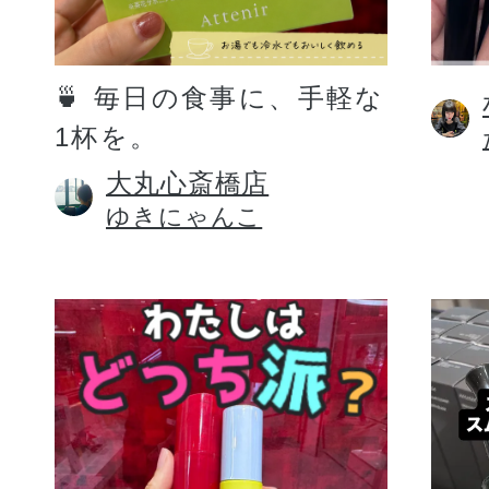
定期お届けサ
🍵 毎日の食事に、手軽な
1杯を。
スキンケア人気ライン
大丸心斎橋店
ゆきにゃんこ
ドレススノー
ドレスリフト