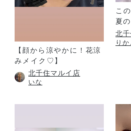
こ
夏
北千
りか
【顔から涼やかに！花涼
みメイク♡】
北千住マルイ店
いな