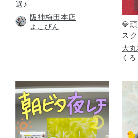
選♪
阪神梅田本店
💎
よこぴん
スク
大丸
くろ