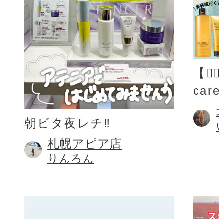
【💆
car
朝ビタ夜レチ‼️
札幌アピア店
りんろん