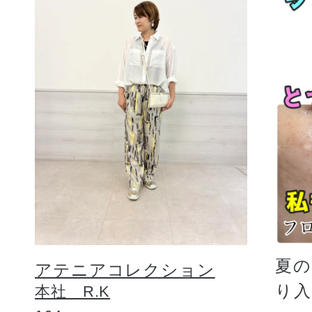
夏
アテニアコレクション
り
本社 R.K