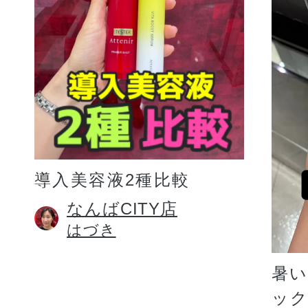
プリマモイスト
導入美容液2種比較
スキンクリア
なんばCITY店
はづき
クレンズオイル
暑
ッ