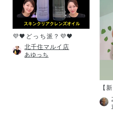
💜🖤どっち派？💜🖤
北千住マルイ店
あゆっち
【