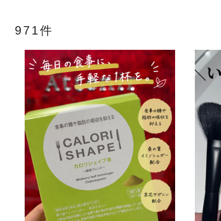
971件
アテニアの「
お友達紹介サ