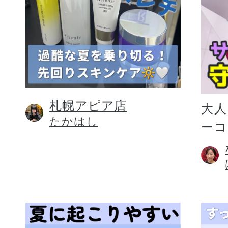
札幌アピア店
大人
たかはし
ー