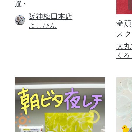
選♪
阪神梅田本店
💎
よこぴん
スク
大丸
くろ