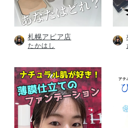
札幌アピア店
健康食品／サプリ
たかはし
ファッション