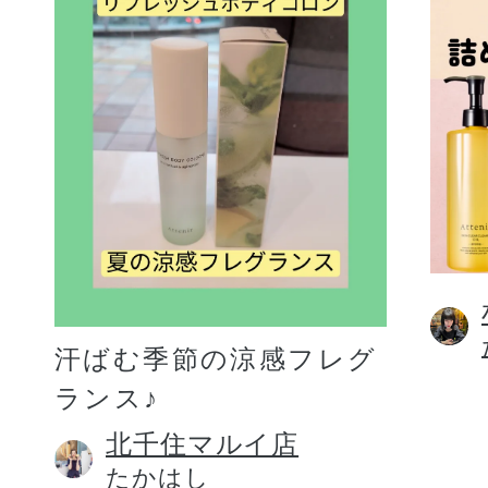
汗ばむ季節の涼感フレグ
ランス♪
北千住マルイ店
たかはし