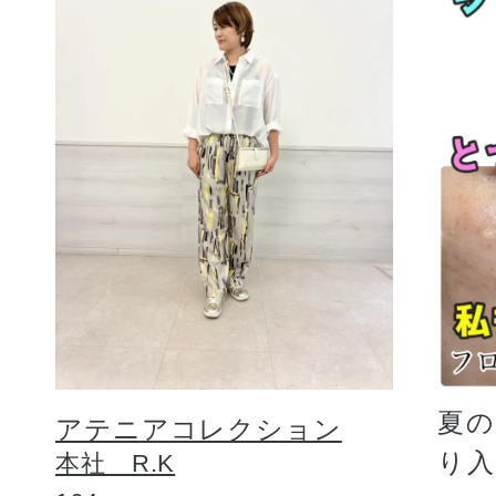
夏
アテニアコレクション
り
本社 R.K