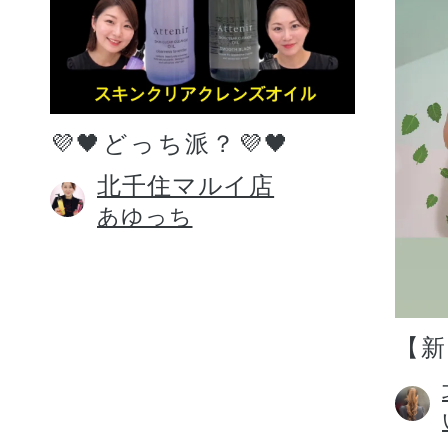
💜🖤どっち派？💜🖤
北千住マルイ店
あゆっち
【