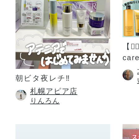
【💆
car
朝ビタ夜レチ‼️
札幌アピア店
りんろん