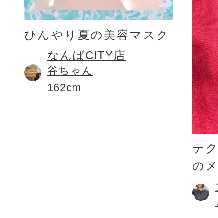
ひんやり夏の美容マスク
なんばCITY店
谷ちゃん
162cm
テ
の