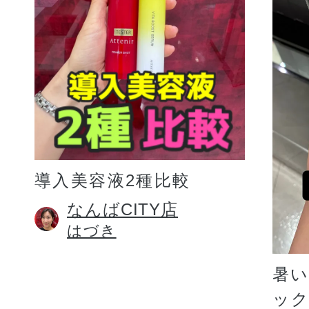
プリマモイスト
導入美容液2種比較
スキンクリア
なんばCITY店
はづき
クレンズオイル
暑
ッ