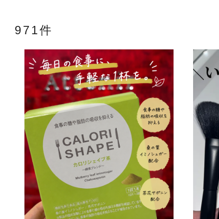
971件
アテニアの「
お友達紹介サ