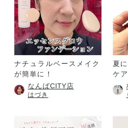
ギフト
ご利用ガイド
ナチュラルベースメイク
夏
が簡単に！
ケア
よくあるご質問
なんばCITY店
はづき