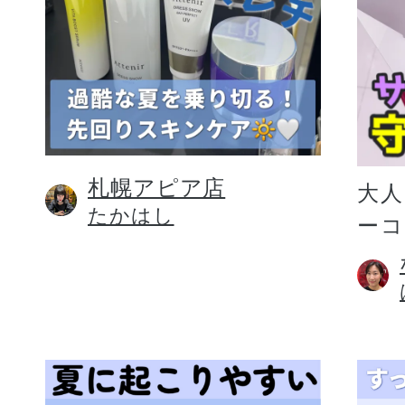
札幌アピア店
大人
たかはし
ー