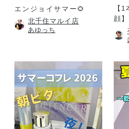
【1
エンジョイサマー🌻
顔】
北千住マルイ店
あゆっち