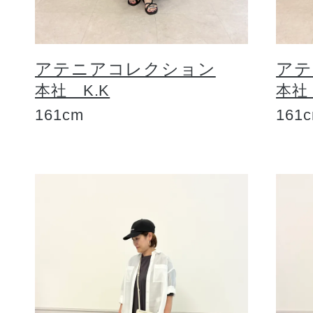
アテニアコレクション
アテ
本社 K.K
本社
161cm
161