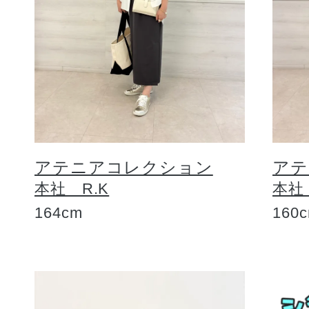
アテニアコレクション
アテ
本社 R.K
本社
164cm
160