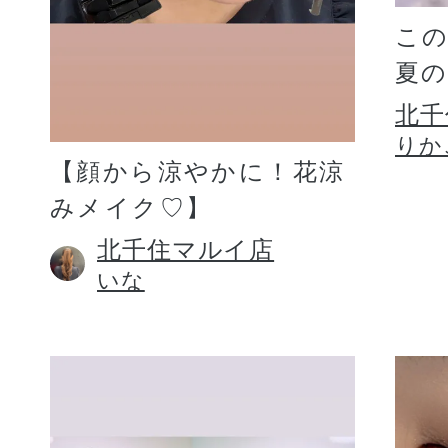
こ
夏
北千
りか
【顔から涼やかに！花涼
みメイク♡】
北千住マルイ店
いな