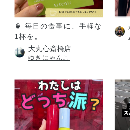
定期お届けサ
🍵 毎日の食事に、手軽な
1杯を。
スキンケア人気ライン
大丸心斎橋店
ゆきにゃんこ
ドレススノー
ドレスリフト