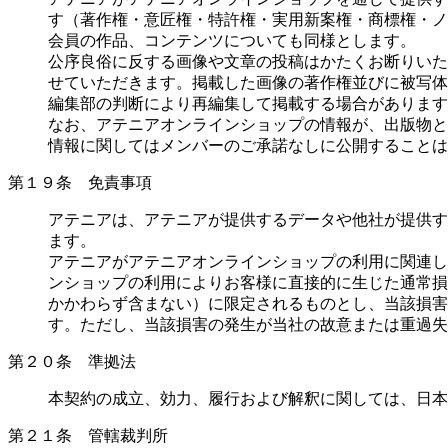
す（著作権・意匠権・特許権・実用新案権・商標権・ノ
会員の作品、コンテンツについても同様とします。
公序良俗に反する画像や文章の投稿はかたくお断りいた
せていただきます。掲載した画像の著作権並びに被写体
編集部の判断により再編集して掲載する場合があります
なお、アテニアオンラインショップの情報が、出版物と
情報に関してはメンバーのご承諾なしに公開することは
第１９条 免責事項
アテニアは、アテニアが提供するデータや他社が提供す
ます。
アテニアがアテニアオンラインショップの利用に関連し
ンショップの利用によりお客様に直接的に生じた通常損
かかわらず含まない）に限定されるものとし、当該損害
す。ただし、当該損害の発生が当社の故意または重過失
第２０条 準拠法
本契約の成立、効力、履行および解釈に関しては、日本
第２１条 管轄裁判所