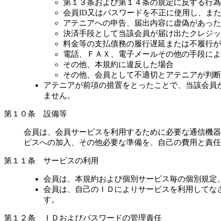
第１３条および第１４条の規定に反する行為
会員ID又はパスワードを不正に使用し、ま
アテニアへの申告、届出内容に虚偽があった
決済手段として当該会員が届け出たクレジッ
料金等の支払債務の履行遅延または不履行が
電話、ＦＡＸ、電子メールその他の手段によ
その他、本規約に違反した場合
その他、会員として不適切とアテニアが判断
アテニアが前項の措置をとったことで、当該会員
ません。
第１０条 設備等
会員は、会員サービスを利用するために必要な通信機器
ビスへの加入、その他必要な準備を、自己の費用と責任
第１１条 サービスの利用
会員は、本規約および個別サービス毎の個別規定
会員は、自己のＩＤによりサービスを利用してな
す。
第１２条 ＩＤおよびパスワードの管理責任