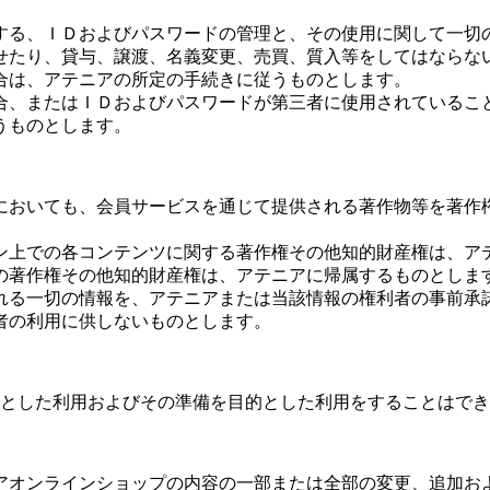
する、ＩＤおよびパスワードの管理と、その使用に関して一切
せたり、貸与、譲渡、名義変更、売買、質入等をしてはならな
合は、アテニアの所定の手続きに従うものとします。
合、またはＩＤおよびパスワードが第三者に使用されているこ
うものとします。
においても、会員サービスを通じて提供される著作物等を著作
ン上での各コンテンツに関する著作権その他知的財産権は、ア
の著作権その他知的財産権は、アテニアに帰属するものとしま
れる一切の情報を、アテニアまたは当該情報の権利者の事前承
者の利用に供しないものとします。
とした利用およびその準備を目的とした利用をすることはでき
アオンラインショップの内容の一部または全部の変更、追加お