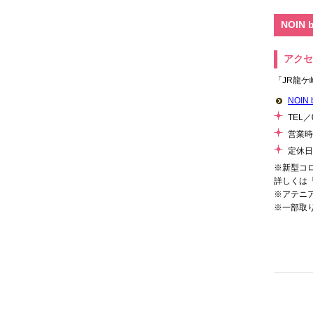
NOIN
アクセ
「JR龍ケ
NOI
TEL／0
営業時間
定休日
※新型コ
詳しくは
※アテニ
※一部取