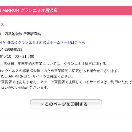
AN MiRROR グランエミオ所沢店
ス
線、西武池袋線 所沢駅直結
TAN MiRROR グランエミオ所沢店ホームページはこちら
4-2968-9533
間／10：00～21：00
／店休日、年末年始の営業については、グランエミオ所沢に準ずる。
ロナウイルスの感染拡大防止のため営業時間に変更がある場合がございます。
ISETAN MiRROR」サイトをご確認ください。
ア直営店ではありません。アテニア直営店で提供しているサービスはご利用いただけ
り扱いがない商品がございます。