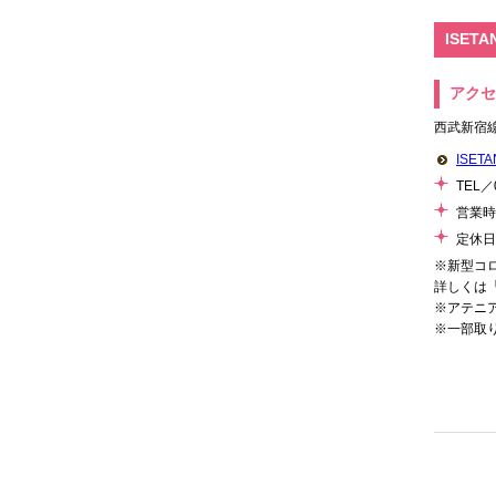
ISET
アクセ
西武新宿
ISE
TEL／0
営業時
定休日
※新型コ
詳しくは「
※アテニ
※一部取