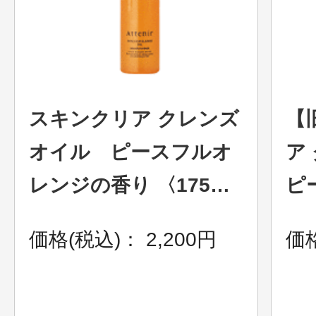
ギフト
ご利用ガイド
スキンクリア クレンズ
【
オイル ピースフルオ
ア
レンジの香り 〈175mL
ピ
よくあるご質問
ボトル〉（レギュラー
香
価格(税込)： 2,200円
価格
ボトル）
在
了