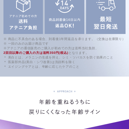
※ 商品に不具合のある場合、到着後1年間返品を承ります。（交換は在庫限り）
※ 一回のみのお届け商品です
※アテニアの通信販売のご購入が初めての方は送料当社負担、
2回目以降のご購入の方は送料350円(税込)
となります。
＊ 美白とは、メラニンの生成を抑え、シミ・ソバカスを防ぐ効果のこと
＊ 医薬部外品(美白・シワ改善)は洗顔料を除く
＊ エイジングケアとは、年齢に応じたケアのこと