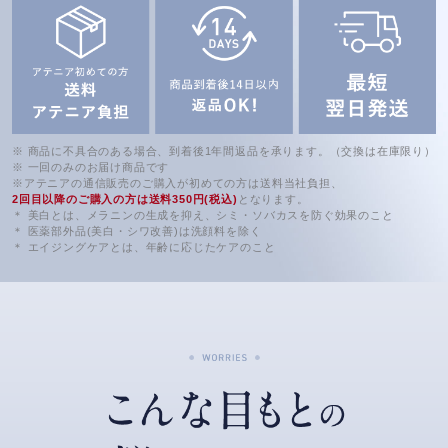
※ 商品に不具合のある場合、到着後1年間返品を承ります。（交換は在庫限り）
※ 一回のみのお届け商品です
※アテニアの通信販売のご購入が初めての方は送料当社負担、
2回目以降のご購入の方は送料350円(税込)
となります。
＊ 美白とは、メラニンの生成を抑え、シミ・ソバカスを防ぐ効果のこと
＊ 医薬部外品(美白・シワ改善)は洗顔料を除く
＊ エイジングケアとは、年齢に応じたケアのこと