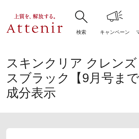
検索
キャンペーン
スキンクリア クレンズ
購入履歴
閲覧履
スブラック【9月号ま
成分表示
アテニア
ブランドサイ