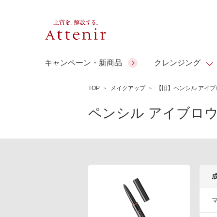
キャンペーン・新商品
クレンジング
TOP
メイクアップ
【旧】ペンシル アイブ
スキンクリア クレンズ オイル
人気商品
人気商品
人気商品
人気商品
ギフトサービス
ペンシル アイブロウ
コラーゲン
アテニア ギ
アロマリチュアル
スペシャルサイト
ドレススノー
ポイントメイク
ビューティスト
フト
＆エイジングケア
EXドリンク
ギフトバッグ
マルチビタミン＆ミネラ
理想肌バランス
シーンから選ぶ
お友達紹介サービス
Make Look
ル
チェックで選ぶ
ご予算から選ぶ
人気ランキング