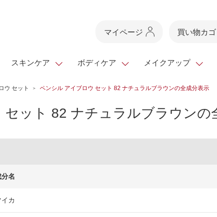
マイページ
買い物カゴ
スキンケア
ボディケア
メイクアップ
ロウ セット
ペンシル アイブロウ セット 82 ナチュラルブラウンの全成分表示
スキンケアTOP
スキンケアTOP
メイクアップTOP
健康食品TOP
 セット 82 ナチュラルブラウン
スキンクリア
ボディケア・ハンドケ
基礎化粧品
ベースメイク
ビューティシリーズ
・フレグランス
クレンズ
ギフトサービス
ドレスリフト
ベースメイク
ビューティーセレクト
クレンジング
洗顔料
マスカラ
青汁シリーズ
オイル 専用ギ
ヘアケア
フト
乳液・ジェル・クリー
リップメイク
ヘルスシリーズ
マスク・パック
全商品一覧
今の時季のおすすめ
成分名
paku☆chanさんの
プリマモイスト
瞳くっきりエイジ
メイクレシピ
メンズケア
マイカ
お悩みから探す