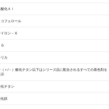
水酸化Ａｌ
トコフェロール
ナイロン－６
ＢＧ
シリカ
※（＋/－）酸化チタン以下はシリーズ品に配合されるすべての着色剤を
表示
酸化チタン
酸化鉄