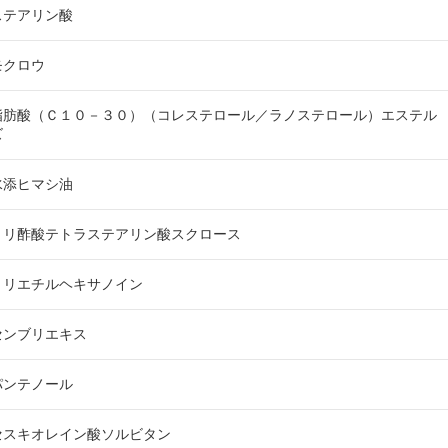
ステアリン酸
カロリシェイプ
モクロウ
脂肪酸（Ｃ１０－３０）（コレステロール／ラノステロール）エステル
ズ
水添ヒマシ油
トリ酢酸テトラステアリン酸スクロース
トリエチルヘキサノイン
センブリエキス
パンテノール
セスキオレイン酸ソルビタン