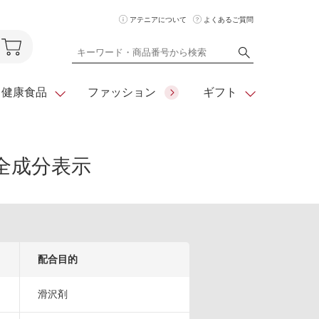
アテニアについて
よくあるご質問
健康食品
ファッション
ギフト
の全成分表示
ア
クレンジング
アイメイク
ダイエットシリーズ
住所を知らな
くても
化粧水
フェイスカラー
ベーシックシリーズ
贈れるeギフト
ム
美容液・クリーム
メイクグッズ
全商品一覧
日やけ止め
お悩みから探す
配合目的
全商品一覧
滑沢剤