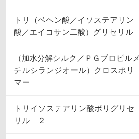
ギフト
トリ（ベヘン酸／イソステアリン
酸／エイコサン二酸）グリセリル
ご利用ガイド
（加水分解シルク／ＰＧプロピル
チルシランジオール）クロスポリ
マー
よくあるご質問
トリイソステアリン酸ポリグリセ
リル－２