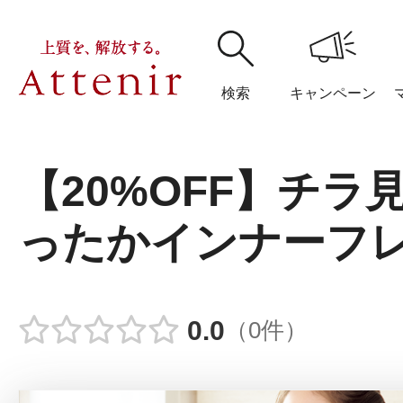
検索
キャンペーン
【20%OFF】チラ
購入履歴
閲覧履
ったかインナーフ
アテニア
0.0
（0件）
ブランドサイ