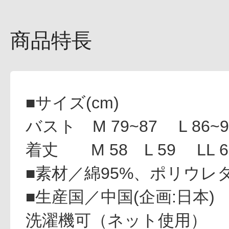
商品特長
健康食品／サプリ
■サイズ(cm)
バスト M 79~87 L 86~9
着丈 M 58 L 59 LL 6
ファッション
■素材／綿95%、ポリウレ
■生産国／中国(企画:日本)
洗濯機可（ネット使用）