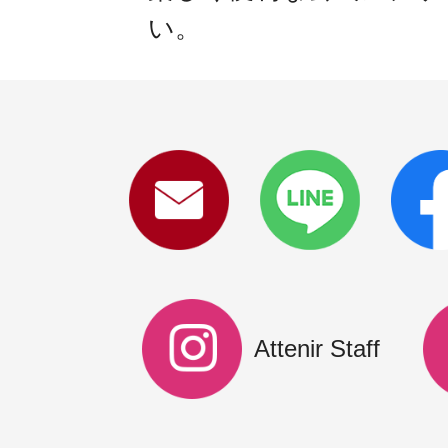
い。
Attenir Staff