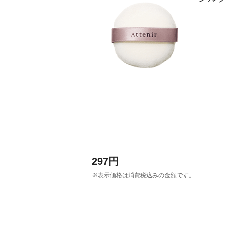
アテニアの「時計美容」
インナースマート
297円
※表示価格は消費税込みの金額です。