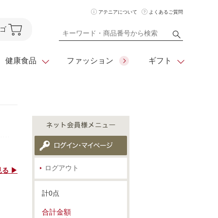
アテニアについて
よくあるご質問
ゴ
健康食品
ファッション
ギフト
ア
クレンジング
アイメイク
ダイエットシリーズ
住所を知らなくても
化粧水
フェイスカラー
ベーシックシリーズ
贈れるeギフト
ム
美容液・クリーム
メイクグッズ
全商品一覧
ログアウト
る ▶
日やけ止め
お悩みから探す
計0点
全商品一覧
合計金額