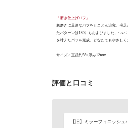
「磨き仕上げパフ」
肌磨きに最適なパフをとことん追究。毛足
たパターンは180にもおよびました。つい
を叶えたパフを完成。どなたでもやさしく
サイズ／直径約58×厚み12mm
評価と口コミ
【旧】ミラーフィニッシュパ