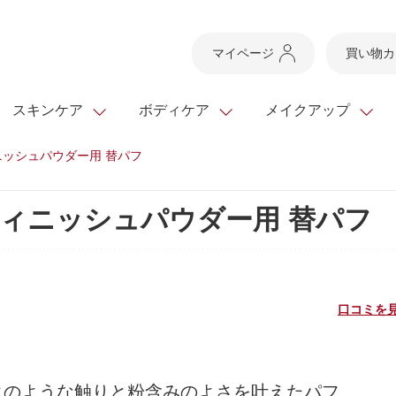
マイページ
買い物カ
スキンケア
ボディケア
メイクアップ
ッシュパウダー用 替パフ
スキンケアTOP
スキンケアTOP
メイクアップTOP
健康食品TOP
ィニッシュパウダー用 替パフ
ボディケア・ハンドケ
基礎化粧品
ベースメイク
ビューティシリーズ
ッグ
スキンクリア クレンズ
・フレグランス
ギフトサービス
ドレスリフト
ベースメイク
ビューティーセレクト
クレンジング
洗顔料
マスカラ
青汁シリーズ
オイル 専用ギフト
ら選ぶ
ヘアケア
ら選ぶ
乳液・ジェル・クリー
リップメイク
ヘルスシリーズ
口コミを見
キング
マスク・パック
全商品一覧
今の時季のおすすめ
paku☆chanさんの
プリマモイスト
瞳くっきりエイジ
メイクレシピ
メンズケア
お悩みから探す
クのような触りと粉含みのよさを叶えたパフ