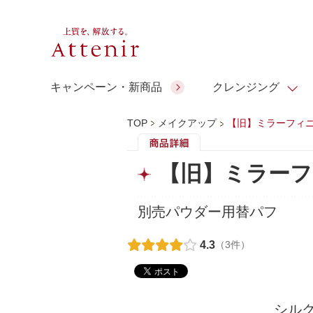
キャンペーン・新商品
クレンジング
TOP
メイクアップ
【旧】ミラーフィニ
スキンクリア クレンズ オイル
人気商品
人気商品
人気商品
人気商品
ギフトサービス
【旧】ミラーフ
コラーゲン
ギフトバ
アロマリチュアル
スペシャルサイト
ドレススノー
ポイントメイク
ビューティスト
アテニア ギフト
＆エイジングケア
別売パウダー用替パフ
シーンか
EXドリンク
ご予算か
4.3
（3件）
人気ラン
マルチビタミン＆ミネラ
理想肌バランス
お友達紹介サービス
Make Look
ル
チェックで選ぶ
シル