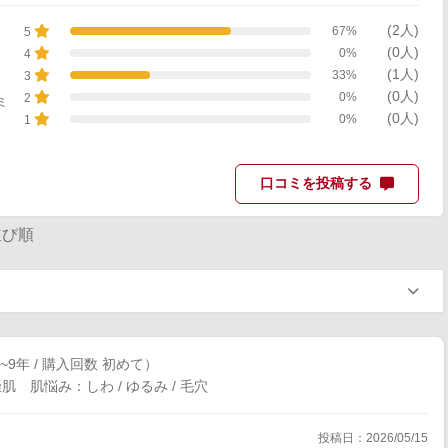
(2人)
67%
5
(0人)
0%
4
(1人)
33%
3
(0人)
0%
2
ミ
(0人)
0%
1
口コミを投稿する
び順
~9年 / 購入回数 初めて）
 肌悩み：しわ / ゆるみ / 毛穴
投稿日：2026/05/15