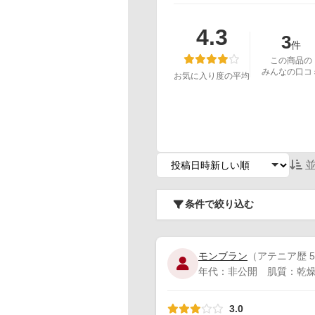
4.3
3
件
この商品の
みんなの口コ
お気に入り度の平均
並
条件で絞り込む
モンブラン
（アテニア歴 5
年代：非公開 肌質：乾燥肌
3.0