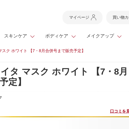
マイページ
買い物カ
スキンケア
ボディケア
メイクアップ
マスク ホワイト 【7・8月合併号まで販売予定】
スキンケアTOP
スキンケアTOP
メイクアップTOP
健康食品TOP
イタ マスク ホワイト 【7・8月
ボディケア・ハンドケ
基礎化粧品
ベースメイク
ビューティシリーズ
ッグ
予定】
スキンクリア クレンズ
・フレグランス
ギフトサービス
ドレスリフト
ベースメイク
ビューティーセレクト
クレンジング
洗顔料
マスカラ
青汁シリーズ
オイル 専用ギフト
ら選ぶ
ヘアケア
ら選ぶ
乳液・ジェル・クリー
リップメイク
ヘルスシリーズ
ク
キング
マスク・パック
全商品一覧
今の時季のおすすめ
paku☆chanさんの
プリマモイスト
瞳くっきりエイジ
口コミを見
メイクレシピ
メンズケア
お悩みから探す