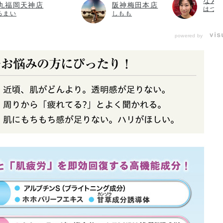
なんば
丸福岡天神店
阪神梅田本店
はづ
ろまい
しもも
powered by