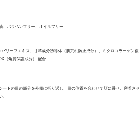
油、パラベンフリー、オイルフリー
ホバリーフエキス、甘草成分誘導体（肌荒れ防止成分）、ミクロコラーゲン複
X（角質保護成分） 配合
シートの目の部分を外側に折り返し、目の位置を合わせて顔に乗せ、密着さ
い。