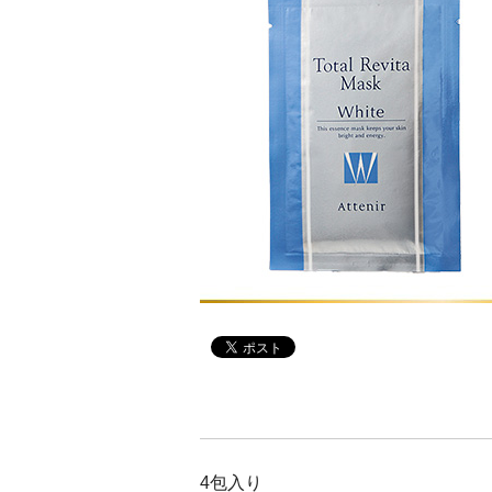
アテニアの「時計美容」
インナースマート
4包入り