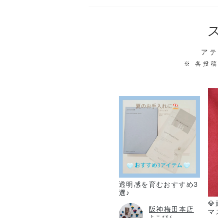
ア
※ 各投
透明感を育むおすすめ3
選♪

阪神梅田本店
マ
よこぴん