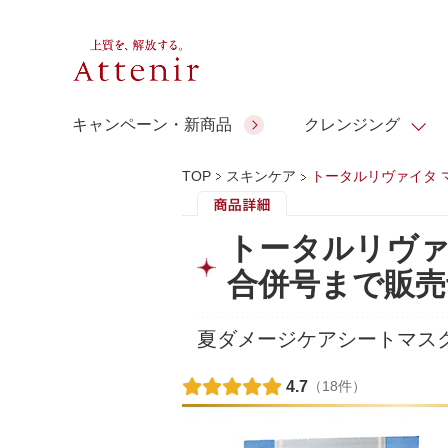
キャンペーン・新商品
クレンジング
TOP
スキンケア
トータルリヴァイタ 
スキンクリア クレンズ オイル
人気商品
人気商品
人気商品
人気商品
ギフトサービス
トータルリヴァ
コラーゲン
ギフトバ
合併号まで販売
アロマリチュアル
スペシャルサイト
ドレススノー
ポイントメイク
ビューティスト
アテニア ギフト
＆エイジングケア
シーンか
EXドリンク
ご予算か
夏ダメージケアシートマス
人気ラン
マルチビタミン＆ミネラ
理想肌バランス
お友達紹介サービス
Make Look
4.7
（18件）
ル
チェックで選ぶ