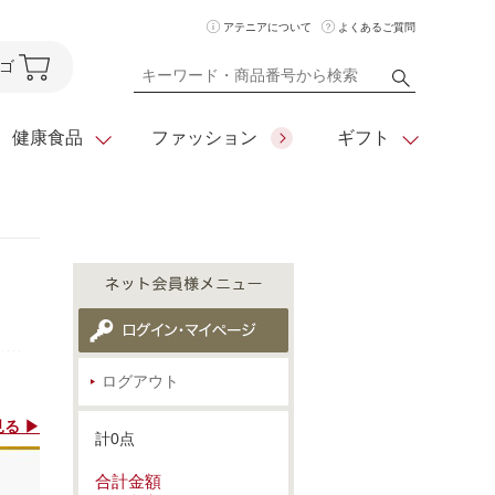
アテニアについて
よくあるご質問
ゴ
健康食品
ファッション
ギフト
ア
クレンジング
アイメイク
ダイエットシリーズ
住所を知らなくても
化粧水
フェイスカラー
ベーシックシリーズ
贈れるeギフト
ム
美容液・クリーム
メイクグッズ
全商品一覧
ログアウト
日やけ止め
お悩みから探す
る ▶
計0点
全商品一覧
合計金額