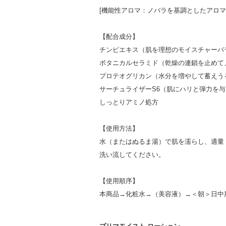
[機能性アロマ：ノバラを基調としたアロマ
【配合成分】
チンピエキス（肌を理想のモイスチャーバ
ボタニカルセラミド（乾燥の連鎖を止めて
プロテオグリカン（水分を増やして蓄えう
サーチュライザーS6（肌にハリと弾力を
しっとりアミノ処方
【使用方法】
水（またはぬるま湯）で肌を濡らし、適量
洗い流してください。
【使用順序】
本商品
→化粧水→（美容液）→＜朝＞日中