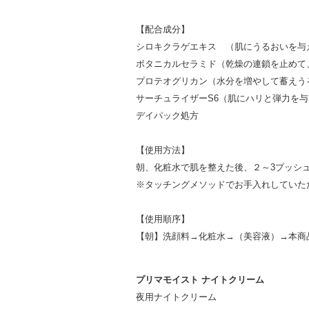
【配合成分】
シロキクラゲエキス （肌にうるおいを与
ボタニカルセラミド（乾燥の連鎖を止めて
プロテオグリカン（水分を増やして蓄えう
サーチュライザーS6（肌にハリと弾力を
デイパック処方
【使用方法】
朝、化粧水で肌を整えた後、２～3プッシ
※タッチングメソッドでお手入れしていた
【使用順序】
【朝】洗顔料→化粧水→（美容液）→
本商
プリマモイスト ナイトクリーム
夜用ナイトクリーム