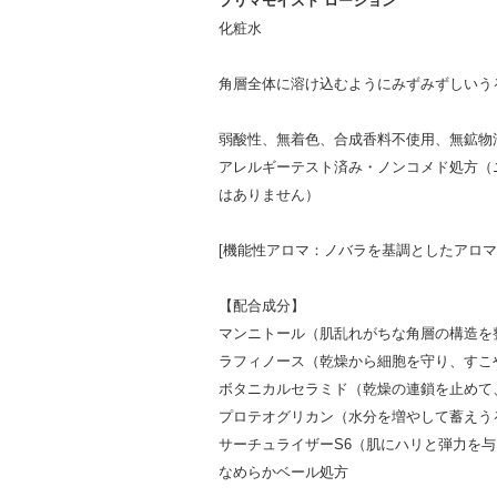
プリマモイスト ローション
化粧水
角層全体に溶け込むようにみずみずしいう
弱酸性、無着色、合成香料不使用、無鉱物
アレルギーテスト済み・ノンコメド処方（
はありません）
[機能性アロマ：ノバラを基調としたアロマ
【配合成分】
マンニトール（肌乱れがちな角層の構造を
ラフィノース（乾燥から細胞を守り、すこ
ボタニカルセラミド（乾燥の連鎖を止めて
プロテオグリカン（水分を増やして蓄えう
サーチュライザーS6（肌にハリと弾力を
なめらかベール処方