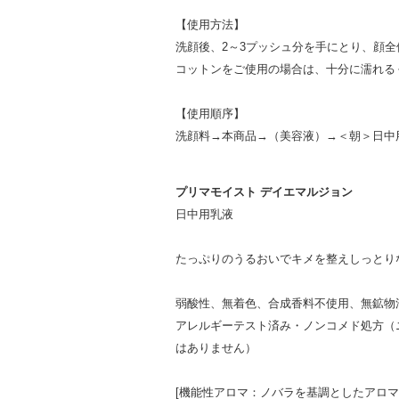
【使用方法】
洗顔後、2～3プッシュ分を手にとり、顔
コットンをご使用の場合は、十分に濡れる
【使用順序】
洗顔料→
本商品
→（美容液）→＜朝＞日中用
プリマモイスト デイエマルジョン
日中用乳液
たっぷりのうるおいでキメを整えしっとり
弱酸性、無着色、合成香料不使用、無鉱物
アレルギーテスト済み・ノンコメド処方（
はありません）
[機能性アロマ：ノバラを基調としたアロマ