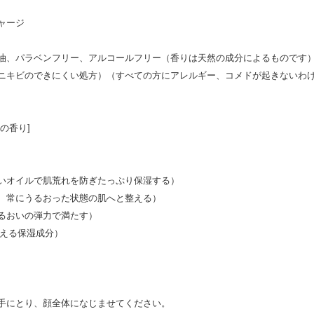
ャージ
油、パラベンフリー、アルコールフリー（香りは天然の成分によるものです
ニキビのできにくい処方）（すべての方にアレルギー、コメドが起きないわ
の香り]
いオイルで肌荒れを防ぎたっぷり保湿する）
、常にうるおった状態の肌へと整える）
るおいの弾力で満たす）
与える保湿成分）
手にとり、顔全体になじませてください。