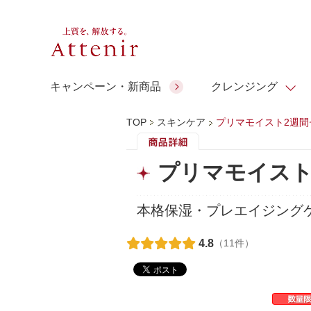
キャンペーン・新商品
クレンジング
TOP
スキンケア
プリマモイスト2週間
スキンクリア クレンズ オイル
人気商品
人気商品
人気商品
人気商品
ギフトサービス
プリマモイスト
コラーゲン
ギフトバ
アロマリチュアル
スペシャルサイト
ドレススノー
ポイントメイク
ビューティスト
アテニア ギフト
＆エイジングケア
本格保湿・プレエイジング
シーンか
EXドリンク
ご予算か
4.8
（11件）
人気ラン
マルチビタミン＆ミネラ
理想肌バランス
お友達紹介サービス
Make Look
ル
チェックで選ぶ