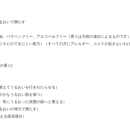
るおいで満たす
油、パラベンフリー、アルコールフリー（香りは天然の成分によるものです
ニキビのできにくい処方）（すべての方にアレルギー、コメドが起きないわ
の香り]
整えてうるおいを行きわたらせる）
やかなうるおい肌を保つ）
、常にうるおった状態の肌へと整える）
るおいの弾力で満たす）
与える保湿成分）