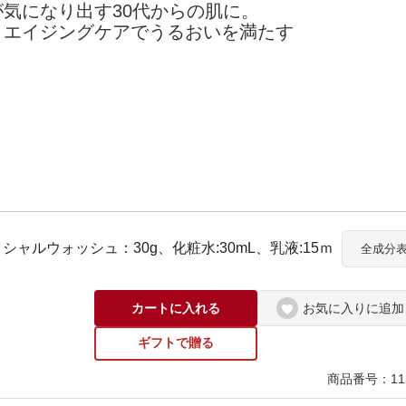
が気になり出す30代からの肌に。
カロリシェイプ
りエイジングケアでうるおいを満たす
ャルウォッシュ：30g、化粧水:30mL、乳液:15ｍ
全成分
カートに入れる
お気に入りに追加
ギフトで贈る
商品番号：112