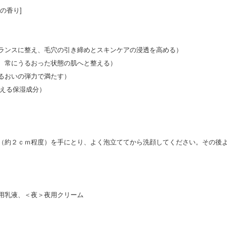
の香り]
ランスに整え、毛穴の引き締めとスキンケアの浸透を高める）
、常にうるおった状態の肌へと整える）
るおいの弾力で満たす）
与える保湿成分）
（約２ｃｍ程度）を手にとり、よく泡立ててから洗顔してください。その後
用乳液、＜夜＞夜用クリーム