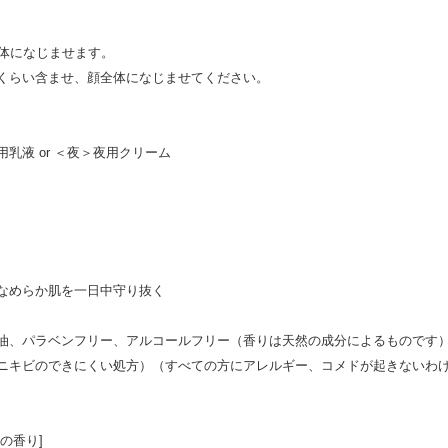
全体になじませます。
くらい含ませ、顔全体になじませてください。
乳液 or ＜夜＞夜用クリーム
なめらか肌を一日中守り抜く
油、パラベンフリー、アルコールフリー（香りは天然の成分によるものです
ニキビのできにくい処方）（すべての方にアレルギー、コメドが起きないわ
の香り]