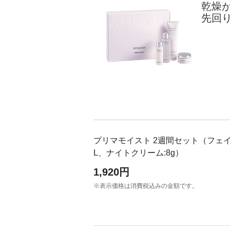
乾燥
アテニアの「時計美容」
インナースマート
先回
プリマモイスト 2週間セット（フェイシ
L、ナイトクリーム:8g）
1,920円
※表示価格は消費税込みの金額です。