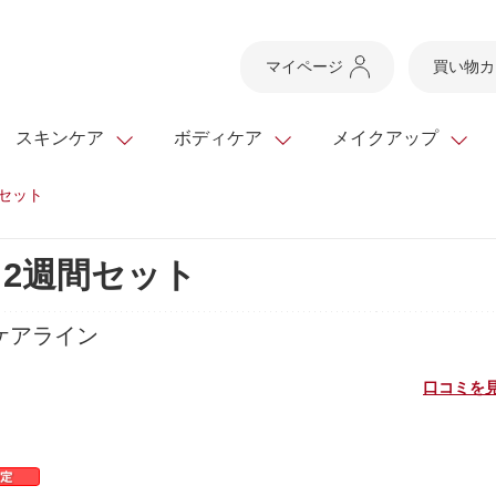
マイページ
買い物カ
スキンケア
ボディケア
メイクアップ
セット
スキンケアTOP
スキンケアTOP
メイクアップTOP
健康食品TOP
2週間セット
ボディケア・ハンドケ
基礎化粧品
ベースメイク
ビューティシリーズ
ッグ
スキンクリア クレンズ
・フレグランス
ギフトサービス
ドレスリフト
ベースメイク
ビューティーセレクト
クレンジング
洗顔料
マスカラ
青汁シリーズ
オイル 専用ギフト
ケアライン
ら選ぶ
ヘアケア
ら選ぶ
乳液・ジェル・クリー
リップメイク
ヘルスシリーズ
口コミを見
キング
マスク・パック
全商品一覧
今の時季のおすすめ
paku☆chanさんの
プリマモイスト
瞳くっきりエイジ
メイクレシピ
メンズケア
お悩みから探す