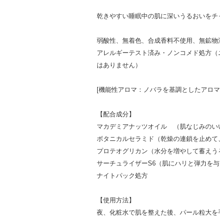
乾きやすい睡眠中の肌に深いうるおいをチ
弱酸性、無着色、合成香料不使用、無鉱物
アレルギーテスト済み・ノンコメド処方（
はありません）
[機能性アロマ：ノバラを基調としたアロマ
【配合成分】
マカデミアナッツオイル （肌なじみのい
ボタニカルセラミド（乾燥の連鎖を止めて
プロテオグリカン（水分を増やして蓄えう
サーチュライザーS6（肌にハリと弾力を
ナイトパック処方
【使用方法】
夜、化粧水で肌を整えた後、パール粒大を