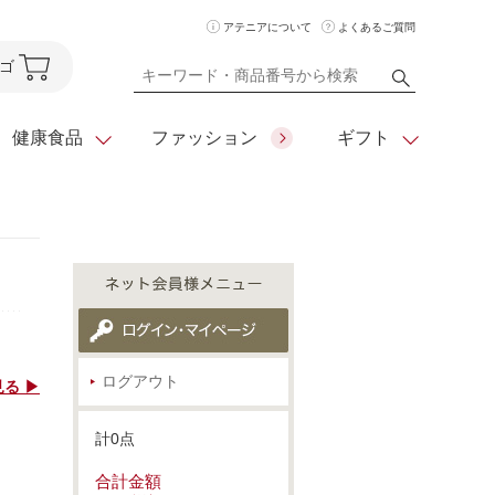
アテニアについて
よくあるご質問
ゴ
健康食品
ファッション
ギフト
ア
クレンジング
アイメイク
ダイエットシリーズ
住所を知らなくても
化粧水
フェイスカラー
ベーシックシリーズ
贈れるeギフト
ム
美容液・クリーム
メイクグッズ
全商品一覧
ログアウト
る ▶
日やけ止め
お悩みから探す
計0点
全商品一覧
合計金額