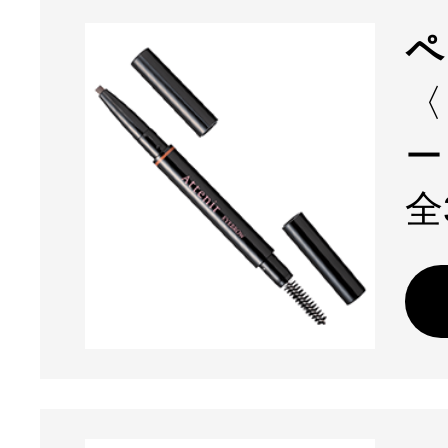
ペ
〈
ー
全