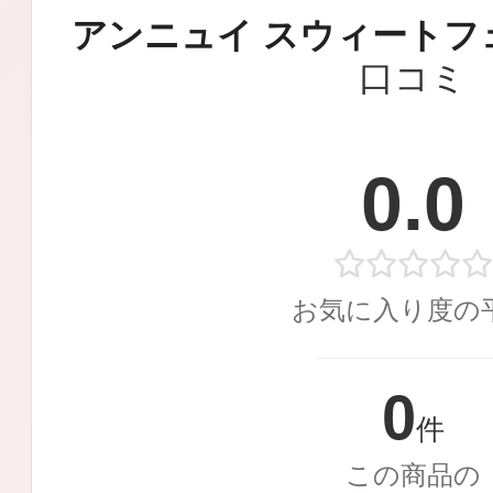
定期お届けサ
アンニュイ スウィートフ
口コミ
スキンケア人気ライン
0.0
ドレススノー
お気に入り度の
0
件
この商品の
ドレスリフト