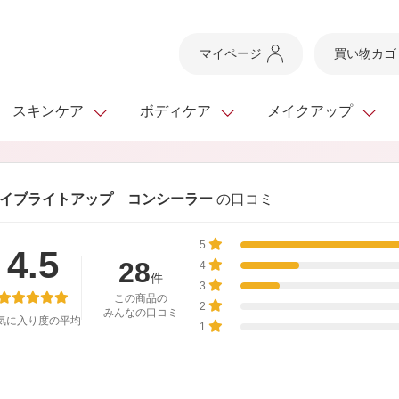
マイページ
買い物カゴ
スキンケア
ボディケア
メイクアップ
スキンケアTOP
スキンケアTOP
メイクアップTOP
健康食品TOP
イブライトアップ コンシーラー
の口コミ
ボディケア・ハンドケ
基礎化粧品
ベースメイク
ビューティシリーズ
ッグ
5
スキンクリア クレンズ
・フレグランス
4.5
ギフトサービス
ドレスリフト
ベースメイク
ビューティーセレクト
クレンジング
洗顔料
マスカラ
青汁シリーズ
28
オイル 専用ギフト
4
ら選ぶ
件
ヘアケア
3
ら選ぶ
乳液・ジェル・クリー
リップメイク
ヘルスシリーズ
この商品の
2
みんなの口コミ
気に入り度の平均
キング
マスク・パック
全商品一覧
今の時季のおすすめ
1
paku☆chanさんの
プリマモイスト
瞳くっきりエイジ
メイクレシピ
メンズケア
お悩みから探す