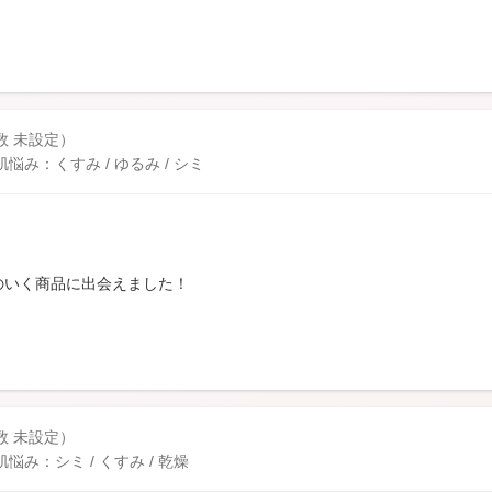
数 未設定）
み：くすみ / ゆるみ / シミ
のいく商品に出会えました！
数 未設定）
み：シミ / くすみ / 乾燥