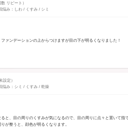
入回数 リピート）
み：しわ / くすみ / シミ
。ファンデーションの上からつけますが目の下が明るくなりました！
 未設定）
み：シミ / くすみ / 乾燥
なると、目の周りのくすみが気になるので、目の周りに点々と置いて指
周りが整うと、顔色が明るくなります。