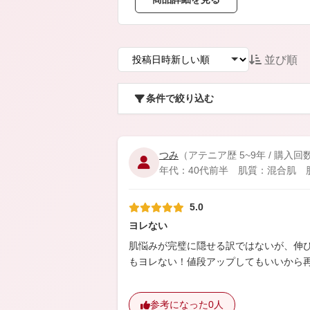
アテニアの「時計美容」
インナースマート
並び順
条件で絞り込む
つみ
（アテニア歴 5~9年 / 購入回
年代：40代前半 肌質：混合肌 肌悩
5.0
ヨレない
肌悩みが完璧に隠せる訳ではないが、伸
もヨレない！値段アップしてもいいから
参考になった
0人