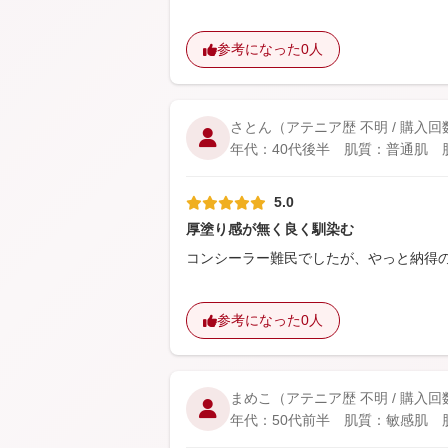
参考になった
0人
さとん
（アテニア歴 不明 / 購入回
年代：40代後半 肌質：普通肌 肌悩
5.0
厚塗り感が無く良く馴染む
コンシーラー難民でしたが、やっと納得
参考になった
0人
まめこ
（アテニア歴 不明 / 購入回
年代：50代前半 肌質：敏感肌 肌悩