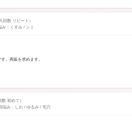
購入回数 リピート）
み：くすみ / シミ
です。再販を求めます。
入回数 初めて）
み：しわ / ゆるみ / 毛穴