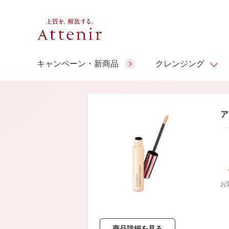
キャンペーン・新商品
クレンジング
スキンクリア クレンズ オイル
人気商品
人気商品
人気商品
人気商品
ギフトサービス
ア
コラーゲン
ギフトバ
アロマリチュアル
スペシャルサイト
ドレススノー
ポイントメイク
ビューティスト
アテニア ギフト
＆エイジングケア
シーンか
EXドリンク
ご予算か
お
人気ラン
マルチビタミン＆ミネラ
理想肌バランス
お友達紹介サービス
Make Look
ル
チェックで選ぶ
商品詳細を見る