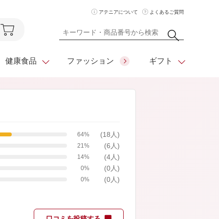
アテニアについて
よくあるご質問
健康食品
ファッション
ギフト
ア
クレンジング
アイメイク
ダイエットシリーズ
(18人)
64%
住所を知らなくても
化粧水
フェイスカラー
ベーシックシリーズ
(6人)
贈れるeギフト
21%
(4人)
14%
ム
美容液・クリーム
メイクグッズ
全商品一覧
(0人)
0%
(0人)
日やけ止め
お悩みから探す
0%
全商品一覧
口コミを投稿する