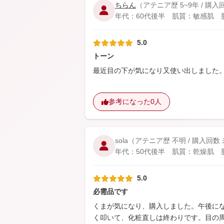
ちらん
（アテニア歴 5~9年 / 購
年代：60代後半 肌質：敏感肌 肌悩
5.0
トーン
最近目の下が気になり又使い出しました
参考になった
0人
sola
（アテニア歴 不明 / 購入回数
年代：50代後半 肌質：乾燥肌 肌悩
5.0
必需品です
くまが気になり、購入しました。午後に
く叩いて、化粧直しは終わりです。目の