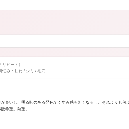
カロリシェイプ
数 リピート）
み：しわ / シミ / 毛穴
びが良いし、明る味のある発色でくすみ感も無くなるし、それよりも何
再販希望。熱望。